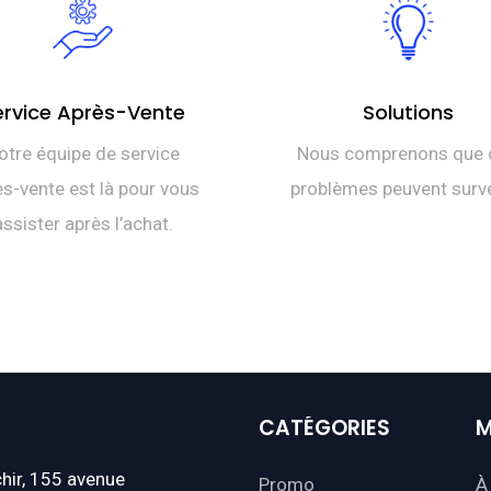
ervice Après-Vente
Solutions
otre équipe de service
Nous comprenons que 
s-vente est là pour vous
problèmes peuvent surve
assister après l’achat.
CATÉGORIES
M
hir, 155 avenue
Promo
À