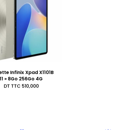
ette Infinix Xpad X1101B
11 » 8Go 256Go 4G
DT TTC
510,000