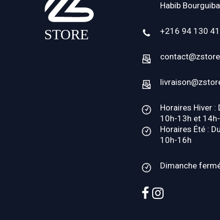
Habib Bourguiba
+216 94 130 4
contact@zstore
livraison@zstor
Horaires Hiver :
10h-13h et 14h
Horaires Été : D
10h-16h
Dimanche ferm
facebook
instagram