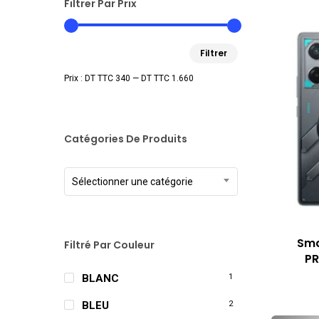
Filtrer Par Prix
Prix
Prix
Filtrer
min
max
Prix :
DT TTC 340
—
DT TTC 1.660
Catégories De Produits
Sélectionner une catégorie
Sma
Filtré Par Couleur
PR
BLANC
1
BLEU
2