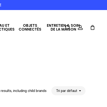
E
AU ET
OBJETS
ENTRETIEN & SOIN
search
account
CTIQUES
CONNECTÉS
DE LA MAISON
results, including child brands
Tri par défaut