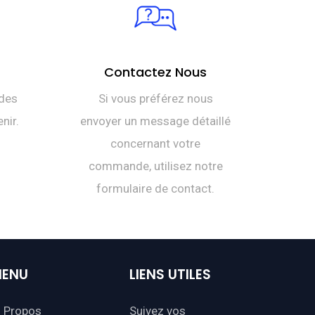
Contactez Nous
des
Si vous préférez nous
nir.
envoyer un message détaillé
concernant votre
commande, utilisez notre
formulaire de contact.
ENU
LIENS
UTILES
 Propos
Suivez vos