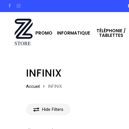
Skip
facebook
instagram
to
main
TÉLÉPHONIE /
content
PROMO
INFORMATIQUE
TABLETTES
Hit enter to search or ESC to close
INFINIX
Accueil
INFINIX
Hide
Filters