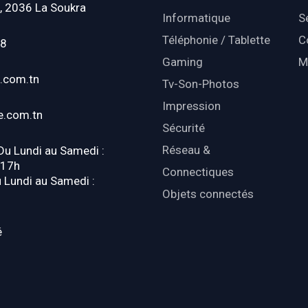
, 2036 La Soukra
Informatique
S
Téléphonie / Tablette
C
18
Gaming
M
.com.tn
Tv-Son-Photos
Impression
e.com.tn
Sécurité
Réseau &
 Du Lundi au Samedi :
-17h
Connectiques
u Lundi au Samedi :
Objets connectés
é