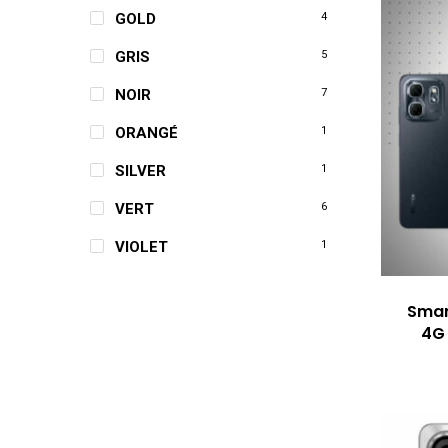
GOLD
4
GRIS
5
NOIR
7
ORANGÉ
1
SILVER
1
VERT
6
VIOLET
1
Smar
4G