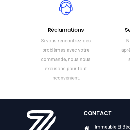
Réclamations
S
Si vous rencontrez des
N
problèmes avec votre
aprè
commande, nous nous
excusons pour tout
inconvénient.
CONTACT
Immeuble El Béc