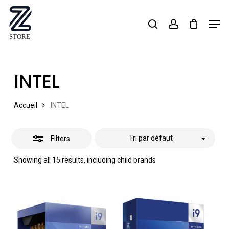
Skip
Men
search
account
Close
to
Close
Filters
main
Menu
content
INTEL
Accueil
INTEL
Tri par défaut
Filters
Showing all 15 results, including child brands