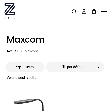
Skip
Men
search
account
Close
to
Close
Filters
main
Menu
content
Maxcom
Accueil
Maxcom
Tri par défaut
Filters
Voici le seul résultat