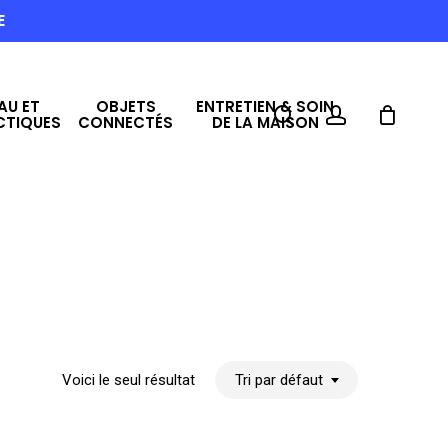
E
AU ET
OBJETS
ENTRETIEN & SOIN
search
account
CTIQUES
CONNECTÉS
DE LA MAISON
Voici le seul résultat
Tri par défaut