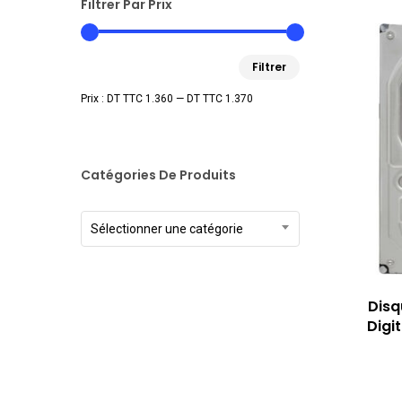
Filtrer Par Prix
Prix
Prix
Filtrer
min
max
Prix :
DT TTC 1.360
—
DT TTC 1.370
Catégories De Produits
Sélectionner une catégorie
Disq
Digi