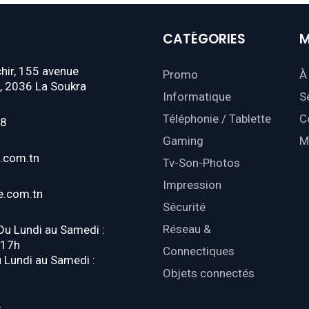
CATÉGORIES
M
hir, 155 avenue
Promo
À
, 2036 La Soukra
Informatique
S
Téléphonie / Tablette
C
18
Gaming
M
.com.tn
Tv-Son-Photos
Impression
e.com.tn
Sécurité
Réseau &
 Du Lundi au Samedi :
-17h
Connectiques
u Lundi au Samedi :
Objets connectés