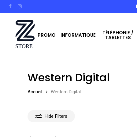
Skip
facebook
instagram
to
main
TÉLÉPHONIE /
content
PROMO
INFORMATIQUE
TABLETTES
Hit enter to search or ESC to close
Western Digital
Accueil
Western Digital
Hide
Filters