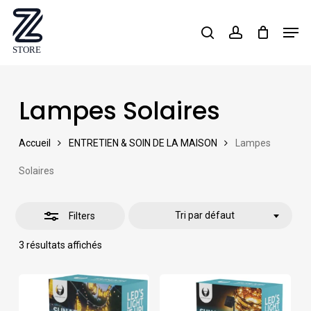
Skip
Men
search
account
Close
to
Close
Filters
main
Menu
content
Lampes Solaires
Accueil
ENTRETIEN & SOIN DE LA MAISON
Lampes
Solaires
Tri par défaut
Filters
3 résultats affichés