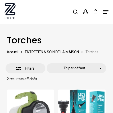
Skip
Men
search
account
Close
to
Close
Filters
main
Menu
content
Torches
Accueil
ENTRETIEN & SOIN DE LA MAISON
Torches
Tri par défaut
Filters
2 résultats affichés