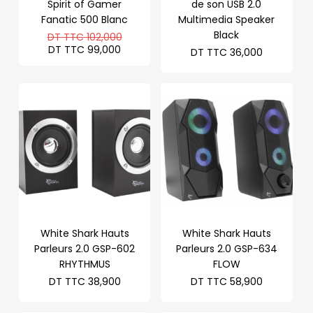
Spirit of Gamer
de son USB 2.0
Fanatic 500 Blanc
Multimedia Speaker
Le
Black
DT TTC
102,000
prix
Le
DT TTC
99,000
DT TTC
36,000
initial
prix
était :
actuel
DT
est :
TTC 102,000.
DT
TTC 99,000.
White Shark Hauts
White Shark Hauts
Parleurs 2.0 GSP-602
Parleurs 2.0 GSP-634
RHYTHMUS
FLOW
DT TTC
38,900
DT TTC
58,900