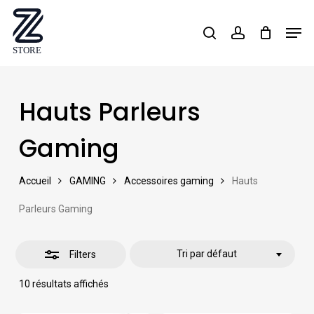
Skip
Men
search
account
Close
to
Close
Filters
main
Menu
content
Hauts Parleurs
Gaming
Accueil
GAMING
Accessoires gaming
Hauts
Parleurs Gaming
Tri par défaut
Filters
10 résultats affichés