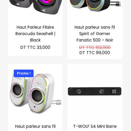
Haut Parleur Filaire
Haut parleur sans fil
Baracuda Seashell |
Spirit of Gamer
Black
Fanatic 500 – Noir
Le
DT TTC
33,000
DT TTC
102,000
prix
Le
DT TTC
99,000
initial
prix
était :
actuel
DT
est :
TTC 102,
DT
Promo !
TTC 99,0
Haut parleur sans fil
T-WOLF S4 Mini Barre