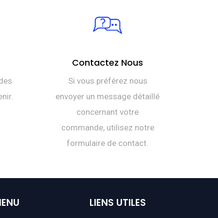
Contactez Nous
des
Si vous préférez nous
nir.
envoyer un message détaillé
concernant votre
commande, utilisez notre
formulaire de contact.
ENU
LIENS
UTILES