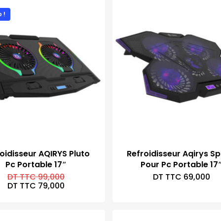
 !
oidisseur AQIRYS Pluto
Refroidisseur Aqirys Sp
Pc Portable 17″
Pour Pc Portable 17
Le
DT TTC
99,000
DT TTC
69,000
prix
Le
DT TTC
79,000
initial
prix
était :
actuel
DT
est :
TTC 99,000.
DT