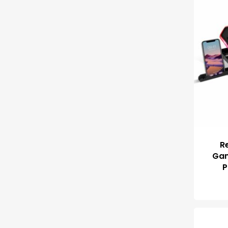
Re
Gam
P