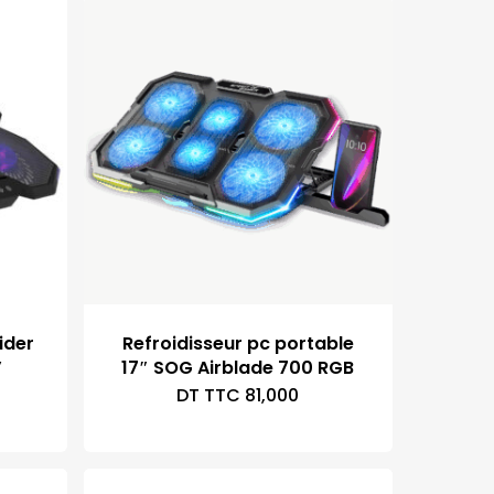
ider
Refroidisseur pc portable
″
17″ SOG Airblade 700 RGB
DT TTC
81,000