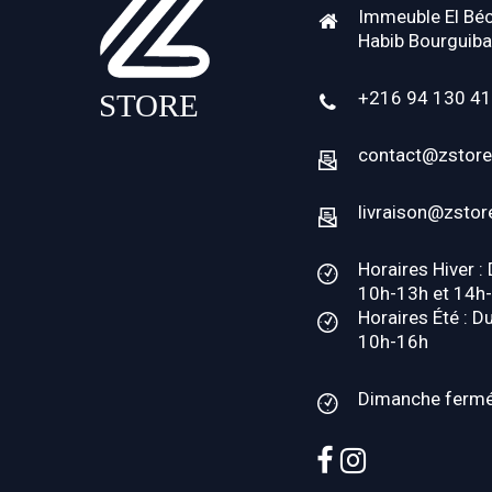
Immeuble El Béc
Habib Bourguiba
+216 94 130 4
contact@zstore
livraison@zstor
Horaires Hiver :
10h-13h et 14h
Horaires Été : D
10h-16h
Dimanche ferm
facebook
instagram