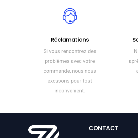
Réclamations
S
Si vous rencontrez des
N
problèmes avec votre
aprè
commande, nous nous
excusons pour tout
inconvénient.
CONTACT