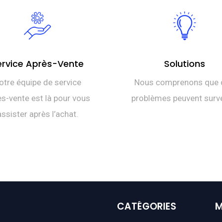
ervice Après-Vente
Solutions
otre équipe de service
Nous comprenons que 
s-vente est là pour vous
problèmes peuvent surve
assister après l’achat.
CATÉGORIES
M