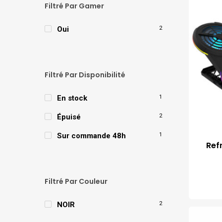
Filtré Par Gamer
Oui
2
Filtré Par Disponibilité
En stock
1
Épuisé
2
Sur commande 48h
1
Ref
Filtré Par Couleur
NOIR
2