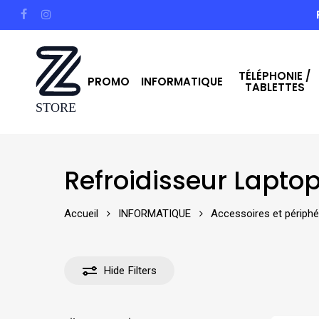
Skip
facebook
instagram
to
main
TÉLÉPHONIE /
content
PROMO
INFORMATIQUE
TABLETTES
Hit enter to search or ESC to close
Refroidisseur Lapto
Accueil
INFORMATIQUE
Accessoires et périphé
Hide
Filters