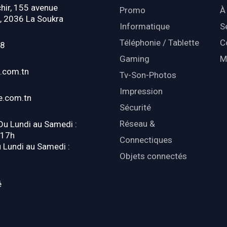
hir, 155 avenue
Promo
À
, 2036 La Soukra
Informatique
S
Téléphonie / Tablette
C
18
Gaming
M
.com.tn
Tv-Son-Photos
Impression
e.com.tn
Sécurité
Réseau &
 Du Lundi au Samedi :
-17h
Connectiques
u Lundi au Samedi :
Objets connectés
é