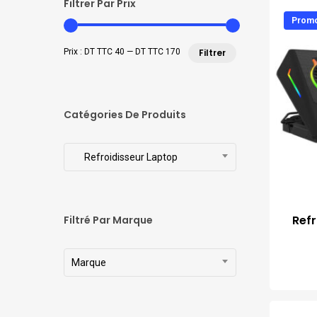
Filtrer Par Prix
Promo
Prix
Prix
Prix :
DT TTC 40
—
DT TTC 170
Filtrer
min
max
Catégories De Produits
Refroidisseur Laptop
Refr
Filtré Par Marque
Marque