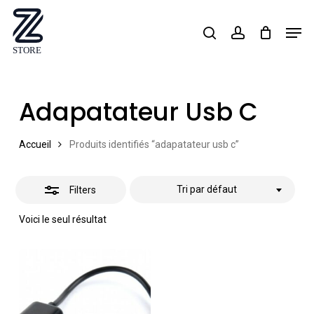
Skip
Men
search
account
Close
to
Close
Filters
main
Menu
content
Adapatateur Usb C
Accueil
Produits identifiés “adapatateur usb c”
Tri par défaut
Filters
Voici le seul résultat