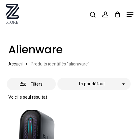
Skip
Men
search
account
Close
to
Close
Filters
main
Menu
content
Alienware
Accueil
Produits identifiés “alienware”
Tri par défaut
Filters
Voici le seul résultat