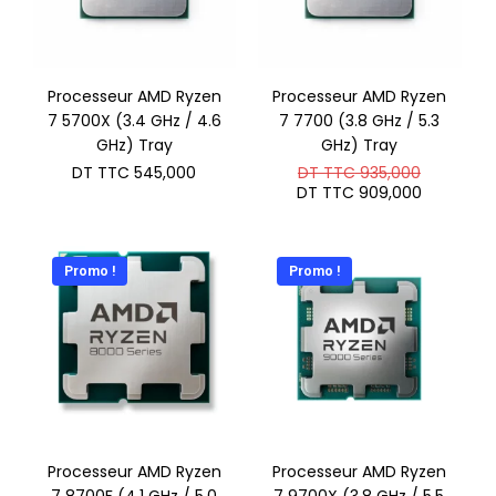
Processeur AMD Ryzen
Processeur AMD Ryzen
7 5700X (3.4 GHz / 4.6
7 7700 (3.8 GHz / 5.3
GHz) Tray
GHz) Tray
Le
DT TTC
545,000
DT TTC
935,000
prix
Le
DT TTC
909,000
initial
prix
était :
actuel
DT
est :
TTC 935
DT
Promo !
Promo !
TTC 909
Processeur AMD Ryzen
Processeur AMD Ryzen