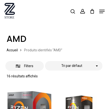
Skip
Men
search
account
Close
to
Close
Filters
main
Menu
content
AMD
Accueil
Produits identifiés “AMD”
Tri par défaut
Filters
16 résultats affichés