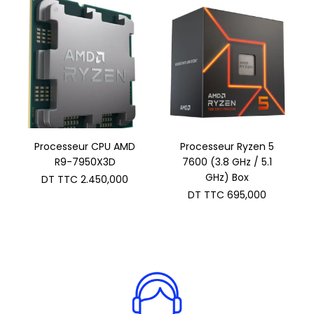
DT
est :
TTC 1.849,000.
DT
TTC 1.809,000.
Processeur CPU AMD
Processeur Ryzen 5
R9-7950X3D
7600 (3.8 GHz / 5.1
GHz) Box
DT TTC
2.450,000
DT TTC
695,000