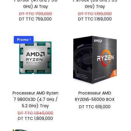
7 8700F (4.1 GHz / 5.0
7 9700X (3.8 GHz / 5.5
GHz) AI Tray
GHz) Tray
Le
Le
DT TTC
799,000
DT TTC
1.199,000
prix
prix
Le
Le
DT TTC
759,000
DT TTC
1.169,000
initial
initial
prix
prix
était :
était :
actuel
actuel
DT
DT
est :
est :
TTC 799,000.
TTC 1.19
DT
DT
Promo !
TTC 759,000.
TTC 1.16
Processeur AMD Ryzen
Processeur AMD
7 9800X3D (4.7 GHz /
RYZEN5-5600G BOX
5.2 GHz) Tray
DT TTC
619,000
Le
DT TTC
1.849,000
prix
Le
DT TTC
1.809,000
initial
prix
était :
actuel