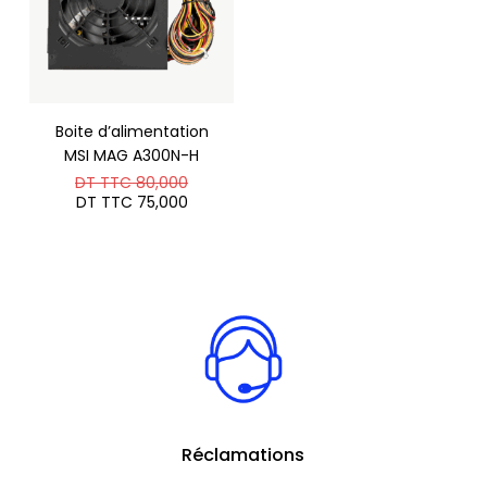
Boite d’alimentation
MSI MAG A300N-H
Le
DT TTC
80,000
prix
Le
DT TTC
75,000
initial
prix
était :
actuel
DT
est :
TTC 80,000.
DT
TTC 75,000.
Réclamations