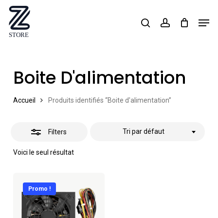
Skip
Men
search
account
Close
to
Close
Filters
main
Menu
content
Boite D'alimentation
Accueil
Produits identifiés “Boite d'alimentation”
Tri par défaut
Filters
Voici le seul résultat
Promo !