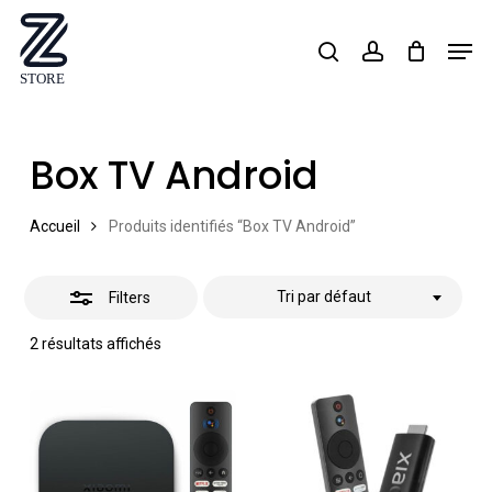
Skip
Men
search
account
Close
to
Close
Filters
main
Menu
content
Box TV Android
Accueil
Produits identifiés “Box TV Android”
Tri par défaut
Filters
2 résultats affichés