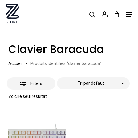
Skip
Men
search
account
Close
to
Close
Filters
main
Menu
content
Clavier Baracuda
Accueil
Produits identifiés “clavier baracuda”
Tri par défaut
Filters
Voici le seul résultat