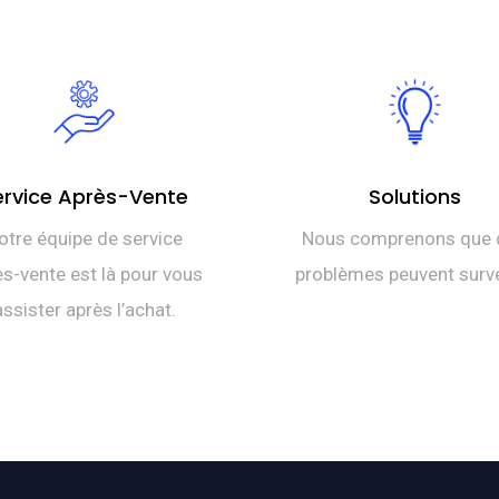
TTC 33,000.
ervice Après-Vente
Solutions
otre équipe de service
Nous comprenons que 
s-vente est là pour vous
problèmes peuvent surve
assister après l’achat.