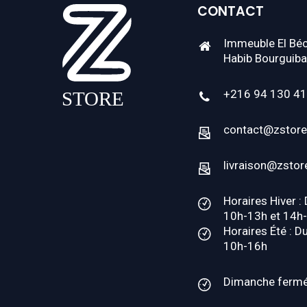
CONTACT
Immeuble El Béc
Habib Bourguiba
+216 94 130 4
contact@zstore
livraison@zstor
Horaires Hiver :
10h-13h et 14h
Horaires Été : D
10h-16h
Dimanche ferm