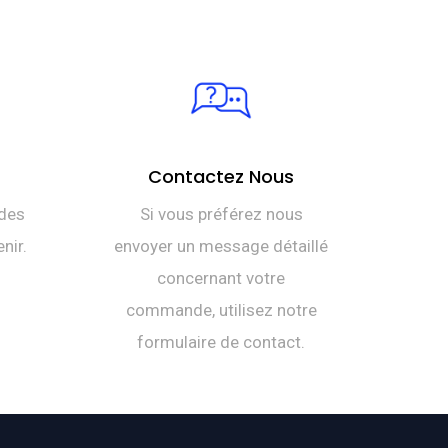
Contactez Nous
des
Si vous préférez nous
nir.
envoyer un message détaillé
concernant votre
commande, utilisez notre
formulaire de contact.