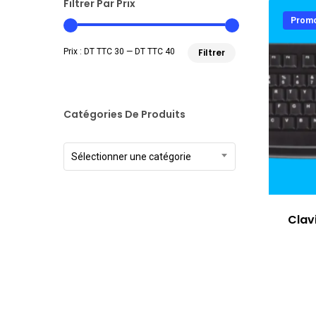
Filtrer Par Prix
Promo
Prix
Prix
Prix :
DT TTC 30
—
DT TTC 40
Filtrer
min
max
Catégories De Produits
Sélectionner une catégorie
Clavi