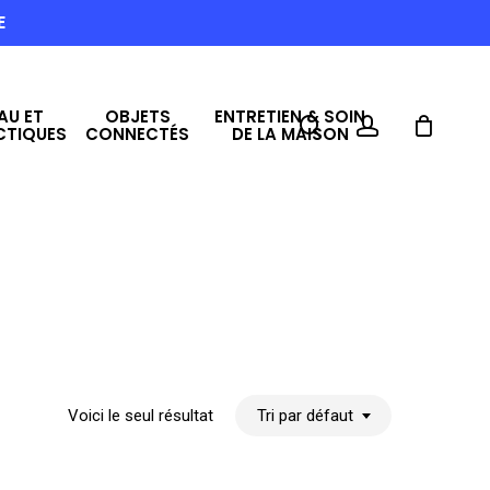
E
AU ET
OBJETS
ENTRETIEN & SOIN
search
account
CTIQUES
CONNECTÉS
DE LA MAISON
Voici le seul résultat
Tri par défaut