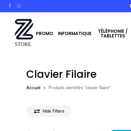
Skip
facebook
instagram
to
main
TÉLÉPHONIE /
content
PROMO
INFORMATIQUE
TABLETTES
Hit enter to search or ESC to close
Clavier Filaire
Accueil
Produits identifiés “clavier filaire”
Hide
Filters