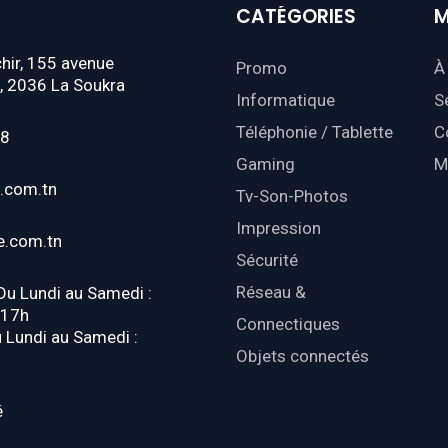
CATÉGORIES
M
hir, 155 avenue
Promo
À
, 2036 La Soukra
Informatique
S
Téléphonie / Tablette
C
18
Gaming
M
.com.tn
Tv-Son-Photos
Impression
e.com.tn
Sécurité
Réseau &
 Du Lundi au Samedi :
-17h
Connectiques
u Lundi au Samedi :
Objets connectés
é