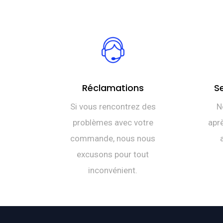
Réclamations
S
Si vous rencontrez des
N
problèmes avec votre
aprè
commande, nous nous
excusons pour tout
inconvénient.