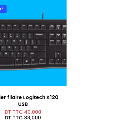
 !
er filaire Logitech K120
USB
Le
DT TTC
40,000
prix
Le
DT TTC
33,000
initial
prix
était :
actuel
DT
est :
TTC 40,000.
DT