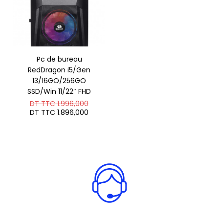
Pc de bureau
RedDragon i5/Gen
13/16GO/256GO
SSD/Win 11/22″ FHD
Le
DT TTC
1.996,000
prix
Le
DT TTC
1.896,000
initial
prix
était :
actuel
DT
est :
TTC 1.996,000.
DT
TTC 1.896,000.