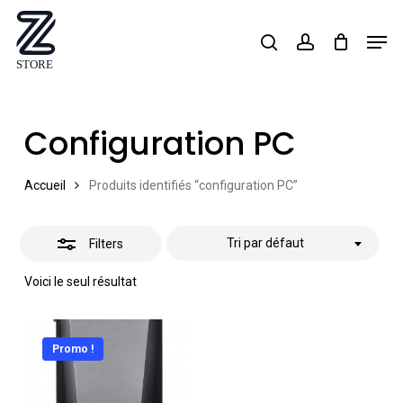
Skip
Men
search
account
Close
to
Close
Filters
main
Menu
content
Configuration PC
Accueil
Produits identifiés “configuration PC”
Tri par défaut
Filters
Voici le seul résultat
Promo !