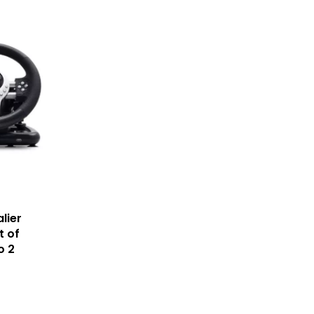
lier
t of
o 2