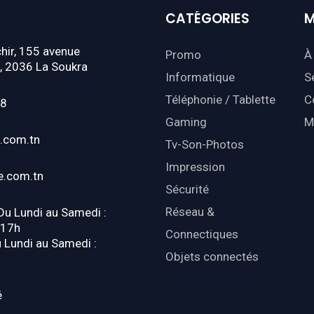
CATÉGORIES
M
hir, 155 avenue
Promo
À
, 2036 La Soukra
Informatique
S
Téléphonie / Tablette
C
18
Gaming
M
.com.tn
Tv-Son-Photos
Impression
e.com.tn
Sécurité
Réseau &
 Du Lundi au Samedi :
-17h
Connectiques
u Lundi au Samedi :
Objets connectés
é