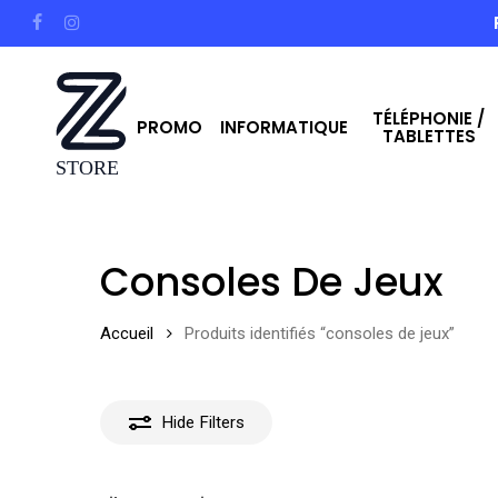
Skip
facebook
instagram
to
main
TÉLÉPHONIE /
content
PROMO
INFORMATIQUE
TABLETTES
Hit enter to search or ESC to close
Consoles De Jeux
Accueil
Produits identifiés “consoles de jeux”
Hide
Filters