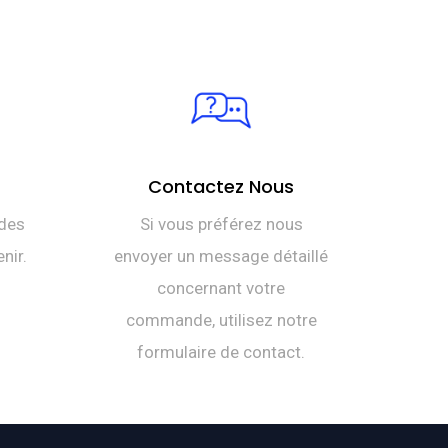
Contactez Nous
des
Si vous préférez nous
nir.
envoyer un message détaillé
concernant votre
commande, utilisez notre
formulaire de contact.