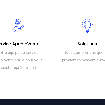
ervice Après-Vente
Solutions
otre équipe de service
Nous comprenons que 
s-vente est là pour vous
problèmes peuvent surve
assister après l’achat.