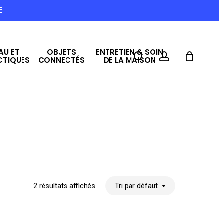
E
AU ET
OBJETS
ENTRETIEN & SOIN
search
account
CTIQUES
CONNECTÉS
DE LA MAISON
2 résultats affichés
Tri par défaut