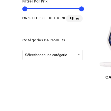
Filtrer Par Prix
Prix
Prix
Prix :
DT TTC 100
—
DT TTC 370
Filtrer
min
max
Catégories De Produits
Sélectionner une catégorie
CA