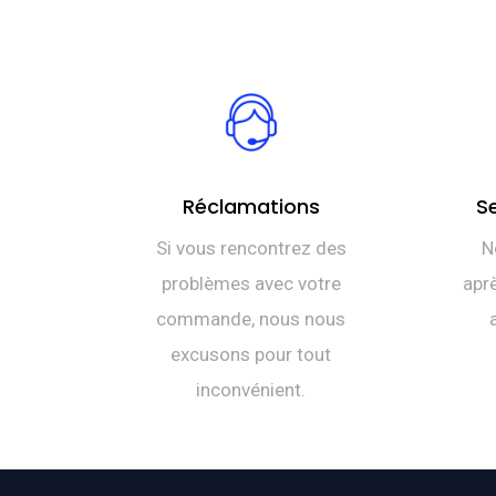
Réclamations
S
Si vous rencontrez des
N
problèmes avec votre
aprè
commande, nous nous
excusons pour tout
inconvénient.