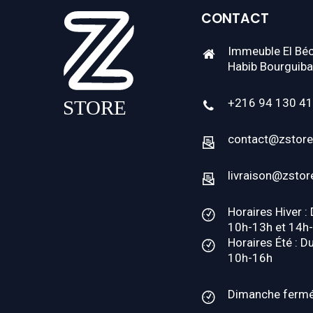
CONTACT
Immeuble El Béc
Habib Bourguiba
+216 94 130 4
contact@zstore
livraison@zstor
Horaires Hiver :
10h-13h et 14h
Horaires Été : D
10h-16h
Dimanche ferm