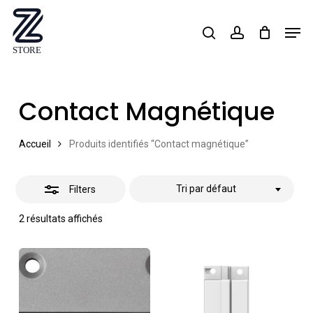
Skip
Men
search
account
Close
to
Close
Filters
main
Menu
content
Contact Magnétique
Accueil
Produits identifiés “Contact magnétique”
Tri par défaut
Filters
2 résultats affichés