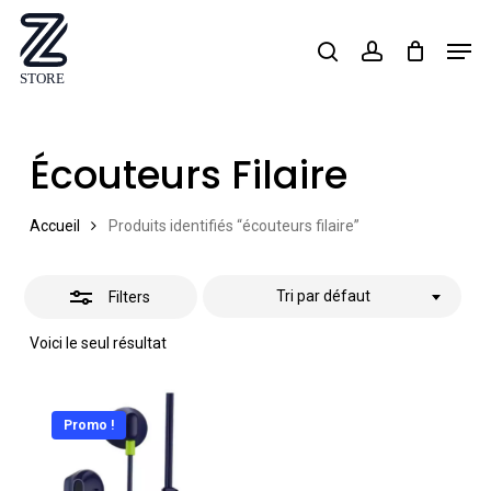
Skip
Men
search
account
Close
to
Close
Filters
main
Menu
content
Écouteurs Filaire
Accueil
Produits identifiés “écouteurs filaire”
Tri par défaut
Filters
Voici le seul résultat
Promo !