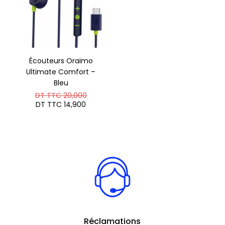
Écouteurs Oraimo
Ultimate Comfort –
Bleu
Le
DT TTC
20,000
prix
Le
DT TTC
14,900
initial
prix
était :
actuel
DT
est :
TTC 20,000.
DT
TTC 14,900.
Réclamations