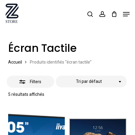
Skip
Men
search
account
Close
to
Close
Filters
main
Menu
content
Écran Tactile
Accueil
Produits identifiés “écran tactile”
Tri par défaut
Filters
5 résultats affichés