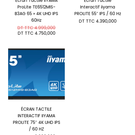
Écran Tactile IIYAMA
Écran Tactile
ProLite TE6512MIS-
Interactif iiyama
B3AG 65 » 4K UHD IPS
PROLITE 55″ IPS / 60 Hz
60Hz
DT TTC
4.390,000
Le
DT TTC
4.999,000
prix
Le
DT TTC
4.750,000
initial
prix
était :
actuel
DT
est :
TTC 4.999,000.
DT
TTC 4.750,000.
ÉCRAN TACTILE
INTERACTIF IIYAMA
PROLITE 75″ 4K UHD IPS
/ 60 HZ