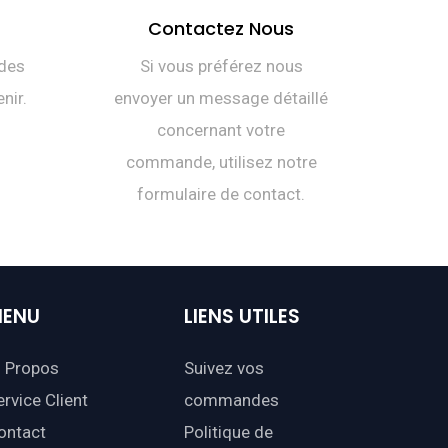
Contactez Nous
des
Si vous préférez nous
nir.
envoyer un message détaillé
concernant votre
commande, utilisez notre
formulaire de contact.
ENU
LIENS
UTILES
 Propos
Suivez vos
ervice Client
commandes
ontact
Politique de