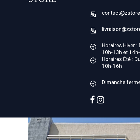
contact@zstore
livraison@zstor
Horaires Hiver :
10h-13h et 14h
Horaires Été : D
10h-16h
Dimanche ferm
facebook
instagram