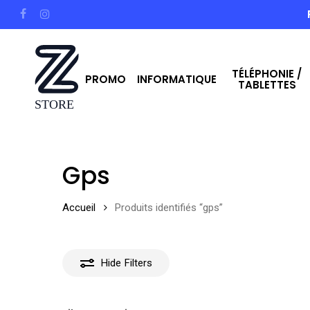
Skip
facebook
instagram
to
main
TÉLÉPHONIE /
content
PROMO
INFORMATIQUE
TABLETTES
Hit enter to search or ESC to close
Gps
Accueil
Produits identifiés “gps”
Hide
Filters