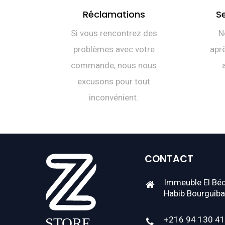
Réclamations
S
Si vous rencontrez des
N
problèmes avec votre
aprè
commande, nous nous
excusons pour tout
inconvénient.
CONTACT
Immeuble El Béc
Habib Bourguiba
+216 94 130 4