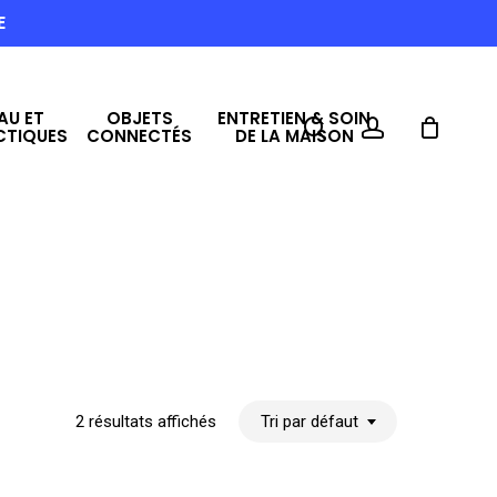
E
AU ET
OBJETS
ENTRETIEN & SOIN
search
account
CTIQUES
CONNECTÉS
DE LA MAISON
2 résultats affichés
Tri par défaut