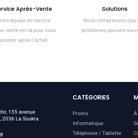
ervice Après-Vente
Solutions
otre équipe de service
Nous comprenons que 
s-vente est là pour vous
problèmes peuvent surve
assister après l’achat.
CATÉGORIES
M
hir, 155 avenue
Promo
À
, 2036 La Soukra
Informatique
S
Téléphonie / Tablette
C
18