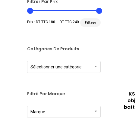
Filtrer Par Prix
Prix
Prix
Prix :
DT TTC 180
—
DT TTC 240
Filtrer
min
max
Catégories De Produits
Sélectionner une catégorie
KS
Filtré Par Marque
obj
batt
Marque