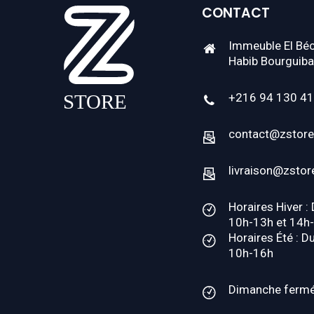
CONTACT
Immeuble El Béc
Habib Bourguiba
+216 94 130 4
contact@zstore
livraison@zstor
Horaires Hiver :
10h-13h et 14h
Horaires Été : D
10h-16h
Dimanche ferm