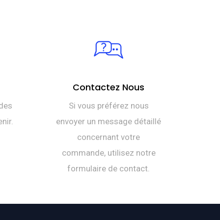
Contactez Nous
des
Si vous préférez nous
nir.
envoyer un message détaillé
concernant votre
commande, utilisez notre
formulaire de contact.