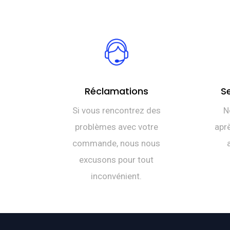
Réclamations
S
Si vous rencontrez des
N
problèmes avec votre
aprè
commande, nous nous
excusons pour tout
inconvénient.