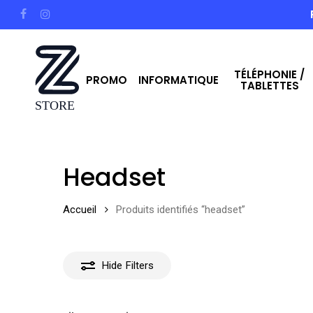
Skip
facebook
instagram
to
main
TÉLÉPHONIE /
content
PROMO
INFORMATIQUE
TABLETTES
Hit enter to search or ESC to close
Headset
Accueil
Produits identifiés “headset”
Hide
Filters