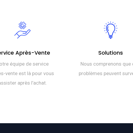
ervice Après-Vente
Solutions
otre équipe de service
Nous comprenons que 
s-vente est là pour vous
problèmes peuvent surve
assister après l’achat.