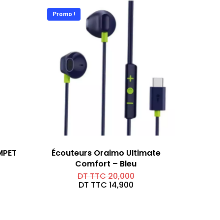
Promo !
MPET
Écouteurs Oraimo Ultimate
Comfort – Bleu
Le
DT TTC
20,000
prix
Le
DT TTC
14,900
initial
prix
était :
actuel
DT
est :
TTC 20,000.
DT