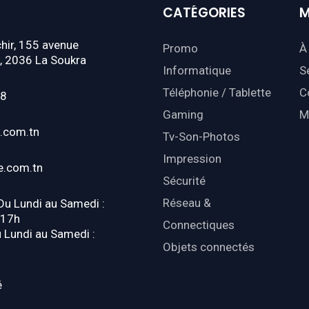
CATÉGORIES
M
hir, 155 avenue
Promo
À
, 2036 La Soukra
Informatique
S
Téléphonie / Tablette
C
18
Gaming
M
.com.tn
Tv-Son-Photos
Impression
e.com.tn
Sécurité
Réseau &
 Du Lundi au Samedi :
-17h
Connectiques
u Lundi au Samedi :
Objets connectés
é