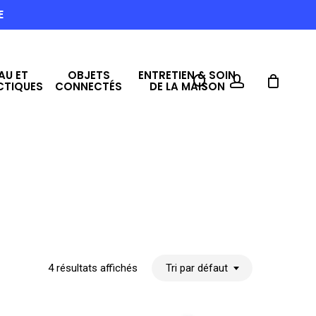
E
AU ET
OBJETS
ENTRETIEN & SOIN
search
account
CTIQUES
CONNECTÉS
DE LA MAISON
4 résultats affichés
Tri par défaut