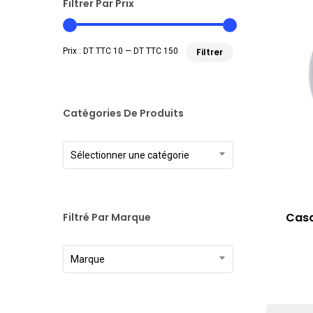
Filtrer Par Prix
Prix
Prix
Prix :
DT TTC 10
—
DT TTC 150
Filtrer
min
max
Catégories De Produits
Sélectionner une catégorie
Casq
Filtré Par Marque
Marque