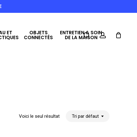
E
AU ET
OBJETS
ENTRETIEN & SOIN
search
account
CTIQUES
CONNECTÉS
DE LA MAISON
Voici le seul résultat
Tri par défaut