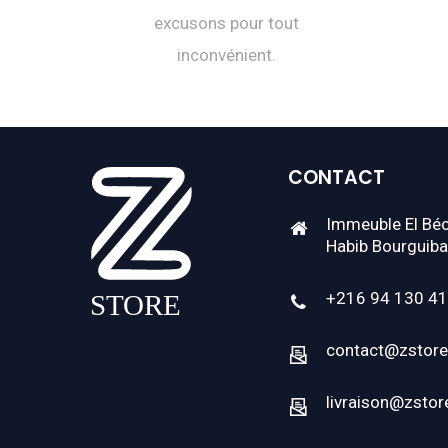
excusons pour tout
inconvénient.
CONTACT
Immeuble El Béc
Habib Bourguiba
+216 94 130 4
contact@zstore
livraison@zstor