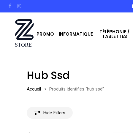
Skip
facebook
instagram
to
main
TÉLÉPHONIE /
content
PROMO
INFORMATIQUE
TABLETTES
Hit enter to search or ESC to close
Hub Ssd
Accueil
Produits identifiés “hub ssd”
Hide
Filters