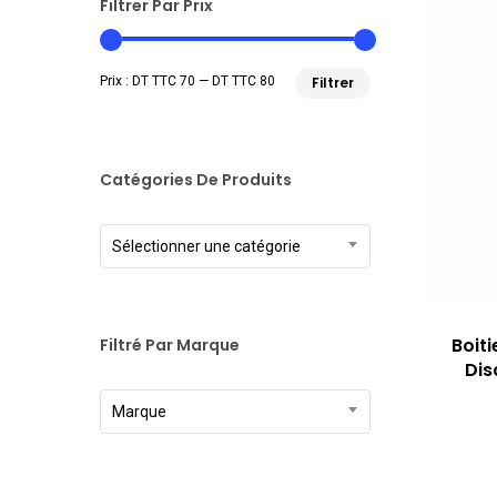
Filtrer Par Prix
Prix
Prix
Prix :
DT TTC 70
—
DT TTC 80
Filtrer
min
max
Catégories De Produits
Sélectionner une catégorie
Boiti
Filtré Par Marque
Dis
Marque