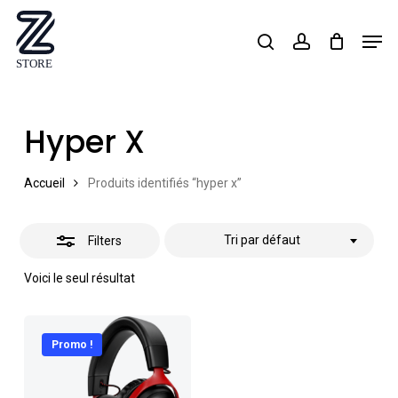
Skip
Men
search
account
Close
to
Close
Filters
main
Menu
content
Hyper X
Accueil
Produits identifiés “hyper x”
Tri par défaut
Filters
Voici le seul résultat
Promo !