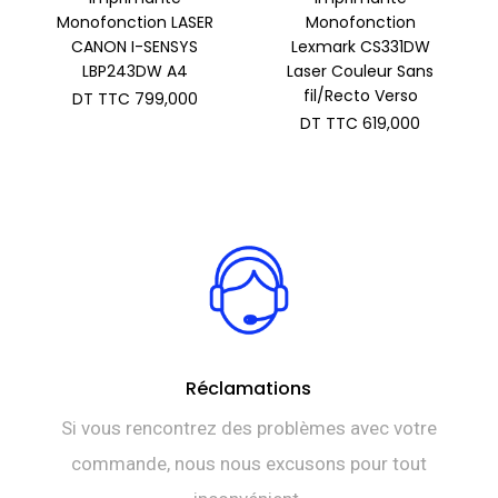
Monofonction LASER
Monofonction
CANON I-SENSYS
Lexmark CS331DW
LBP243DW A4
Laser Couleur Sans
fil/Recto Verso
DT TTC
799,000
DT TTC
619,000
Réclamations
Si vous rencontrez des problèmes avec votre
commande, nous nous excusons pour tout