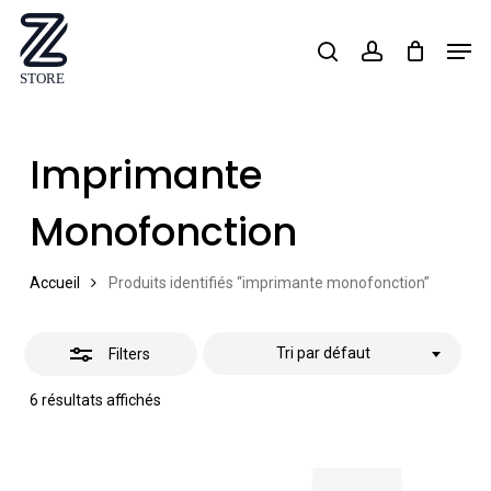
Skip
Men
search
account
Close
to
Close
Filters
main
Menu
content
Imprimante
Monofonction
Accueil
Produits identifiés “imprimante monofonction”
Tri par défaut
Filters
6 résultats affichés