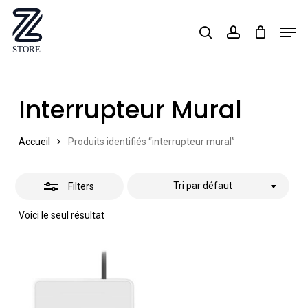
Skip
Men
search
account
Close
to
Close
Filters
main
Menu
content
Interrupteur Mural
Accueil
Produits identifiés “interrupteur mural”
Tri par défaut
Filters
Voici le seul résultat