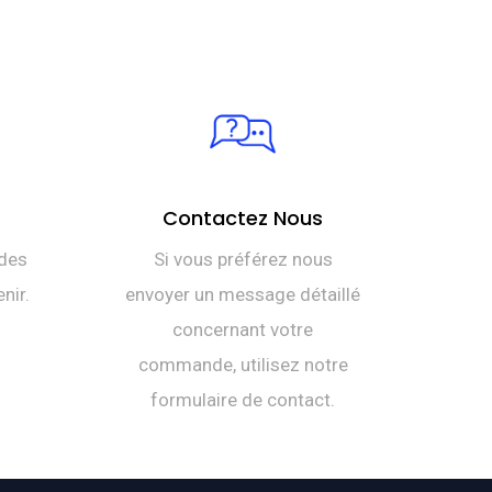
Contactez Nous
des
Si vous préférez nous
nir.
envoyer un message détaillé
concernant votre
commande, utilisez notre
formulaire de contact.