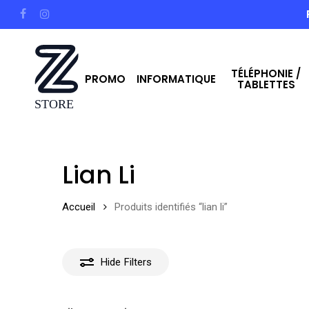
Skip
facebook
instagram
to
main
TÉLÉPHONIE /
content
PROMO
INFORMATIQUE
TABLETTES
Hit enter to search or ESC to close
Lian Li
Accueil
Produits identifiés “lian li”
Hide
Filters