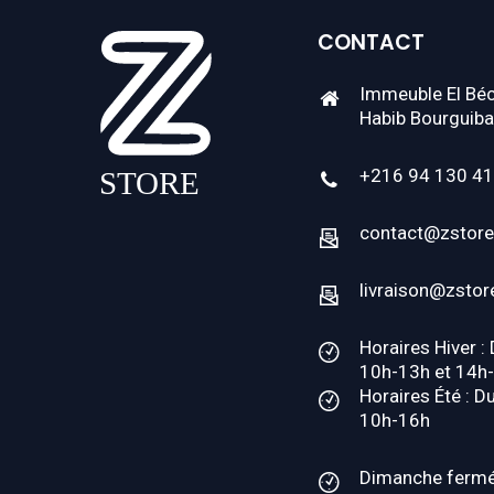
CONTACT
Immeuble El Béc
Habib Bourguiba
+216 94 130 4
contact@zstore
livraison@zstor
Horaires Hiver :
10h-13h et 14h
Horaires Été : D
10h-16h
Dimanche ferm