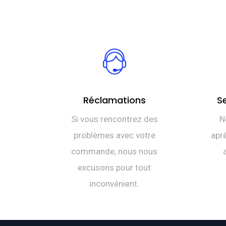
Réclamations
S
Si vous rencontrez des
N
problèmes avec votre
aprè
commande, nous nous
excusons pour tout
inconvénient.