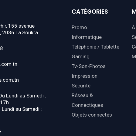
CATÉGORIES
M
hir, 155 avenue
Promo
À
, 2036 La Soukra
Informatique
S
Téléphonie / Tablette
C
18
Gaming
M
.com.tn
Tv-Son-Photos
Impression
e.com.tn
Sécurité
Réseau &
 Du Lundi au Samedi :
-17h
Connectiques
u Lundi au Samedi :
Objets connectés
é