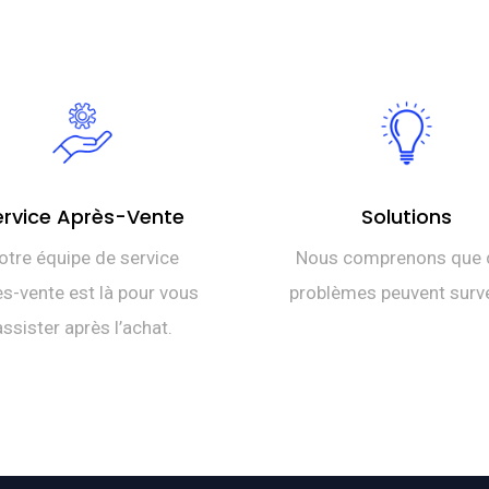
ervice Après-Vente
Solutions
otre équipe de service
Nous comprenons que 
s-vente est là pour vous
problèmes peuvent surve
assister après l’achat.