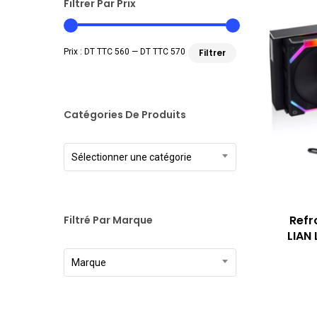
Filtrer Par Prix
Prix
Prix
Prix :
DT TTC 560
—
DT TTC 570
Filtrer
min
max
Catégories De Produits
Sélectionner une catégorie
Refr
Filtré Par Marque
LIAN
Marque