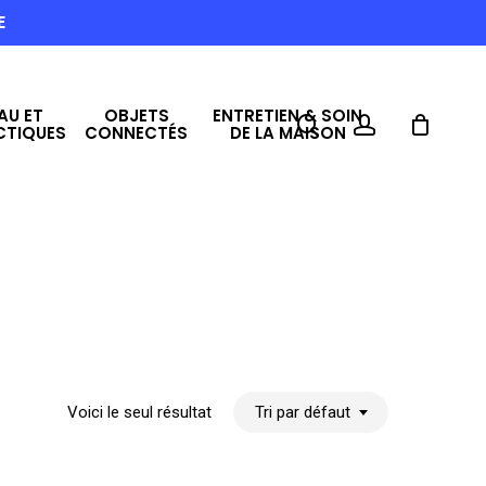
E
AU ET
OBJETS
ENTRETIEN & SOIN
search
account
CTIQUES
CONNECTÉS
DE LA MAISON
Voici le seul résultat
Tri par défaut