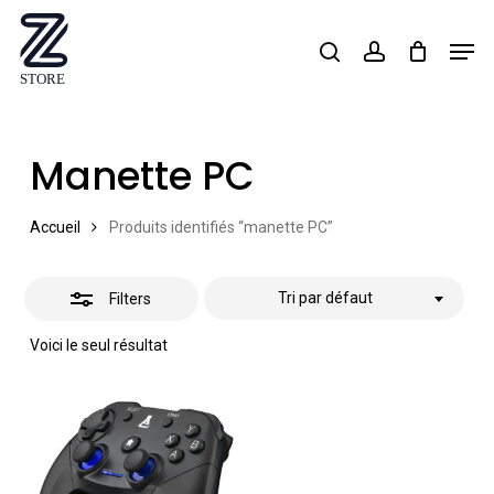
Skip
Men
search
account
Close
to
Close
Filters
main
Menu
content
Manette PC
Accueil
Produits identifiés “manette PC”
Tri par défaut
Filters
Voici le seul résultat