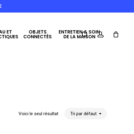
E
AU ET
OBJETS
ENTRETIEN & SOIN
search
account
CTIQUES
CONNECTÉS
DE LA MAISON
Voici le seul résultat
Tri par défaut