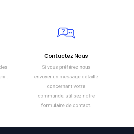
Contactez Nous
des
Si vous préférez nous
nir.
envoyer un message détaillé
concernant votre
commande, utilisez notre
formulaire de contact.