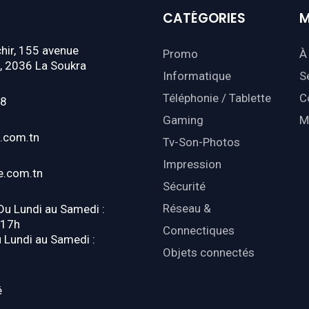
CATÉGORIES
M
hir, 155 avenue
Promo
À
, 2036 La Soukra
Informatique
S
Téléphonie / Tablette
C
18
Gaming
M
.com.tn
Tv-Son-Photos
Impression
e.com.tn
Sécurité
Réseau &
 Du Lundi au Samedi :
-17h
Connectiques
u Lundi au Samedi :
Objets connectés
é