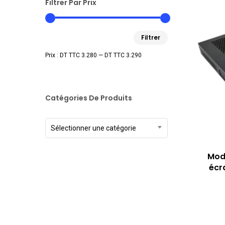
Filtrer Par Prix
Prix
Prix
Filtrer
min
max
Prix :
DT TTC 3.280
—
DT TTC 3.290
Catégories De Produits
Sélectionner une catégorie
Modu
écr