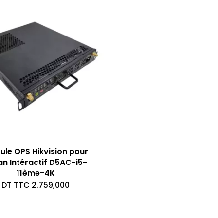
le OPS Hikvision pour
an Intéractif D5AC-i5-
11ème-4K
DT TTC
2.759,000