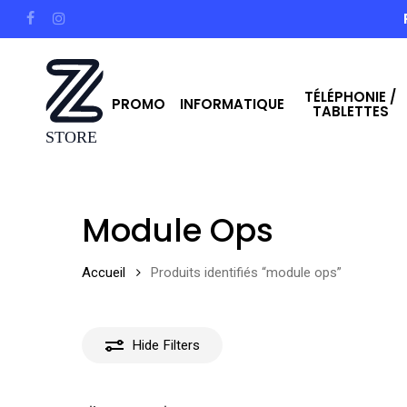
Skip
facebook
instagram
to
main
TÉLÉPHONIE /
content
PROMO
INFORMATIQUE
TABLETTES
Hit enter to search or ESC to close
Module Ops
Accueil
Produits identifiés “module ops”
Hide
Filters