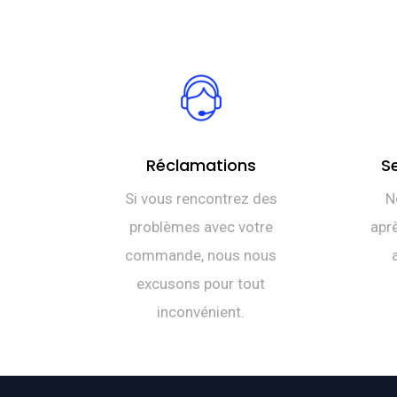
Réclamations
S
Si vous rencontrez des
N
problèmes avec votre
aprè
commande, nous nous
excusons pour tout
inconvénient.