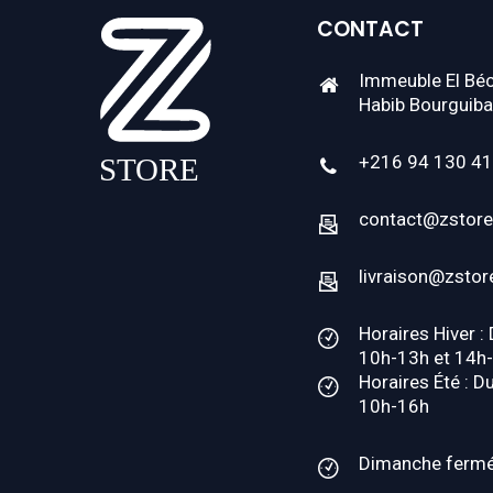
CONTACT
Immeuble El Béc
Habib Bourguiba
+216 94 130 4
contact@zstore
livraison@zstor
Horaires Hiver :
10h-13h et 14h
Horaires Été : D
10h-16h
Dimanche ferm