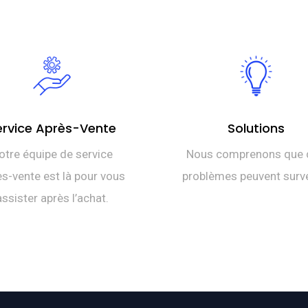
ervice Après-Vente
Solutions
otre équipe de service
Nous comprenons que 
s-vente est là pour vous
problèmes peuvent surve
assister après l’achat.