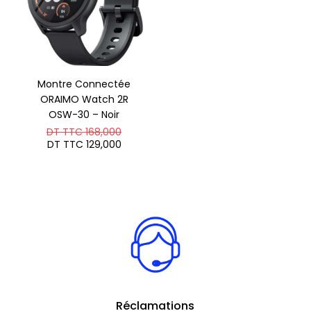
Montre Connectée
ORAIMO Watch 2R
OSW-30 – Noir
Le
DT TTC
168,000
prix
Le
DT TTC
129,000
initial
prix
était :
actuel
DT
est :
TTC 168,000.
DT
TTC 129,000.
Réclamations