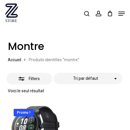
Skip
Men
search
account
Close
to
Close
Filters
main
Menu
content
Montre
Accueil
Produits identifiés “montre”
Tri par défaut
Filters
Voici le seul résultat
Promo !