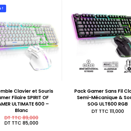
 !
mble Clavier et Souris
Pack Gamer Sans Fil Cl
mer Filaire SPIRIT OF
Semi-Mécanique & Sou
MER ULTIMATE 600 –
SOG ULT600 RGB
Blanc
DT TTC
111,000
Le
DT TTC
89,000
prix
Le
DT TTC
85,000
initial
prix