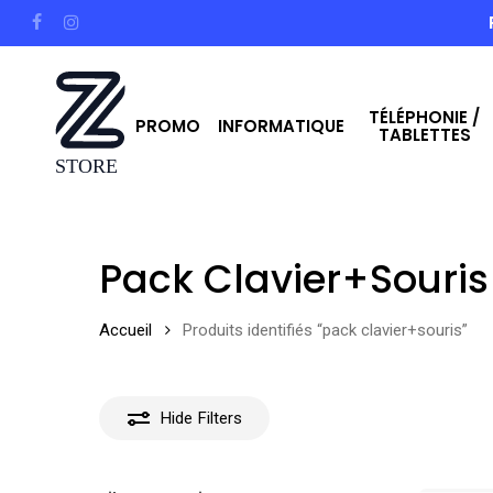
Skip
facebook
instagram
to
main
TÉLÉPHONIE /
content
PROMO
INFORMATIQUE
TABLETTES
Hit enter to search or ESC to close
Pack Clavier+souris
Accueil
Produits identifiés “pack clavier+souris”
Hide
Filters