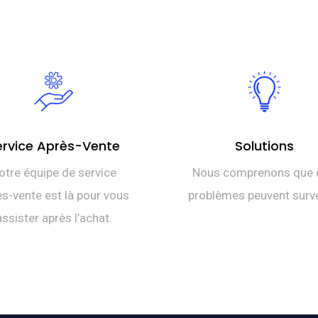
ervice Après-Vente
Solutions
otre équipe de service
Nous comprenons que 
s-vente est là pour vous
problèmes peuvent surve
assister après l’achat.