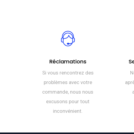
Réclamations
S
Si vous rencontrez des
N
problèmes avec votre
aprè
commande, nous nous
excusons pour tout
inconvénient.