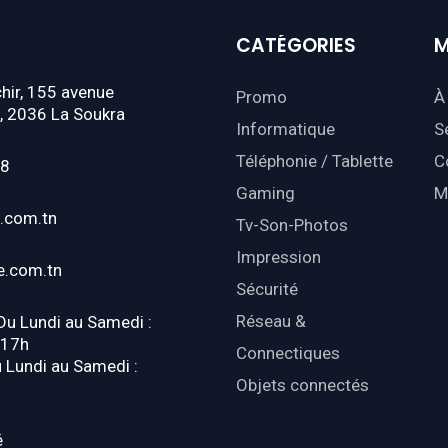
CATÉGORIES
M
hir, 155 avenue
Promo
À
, 2036 La Soukra
Informatique
S
Téléphonie / Tablette
C
18
Gaming
M
.com.tn
Tv-Son-Photos
Impression
e.com.tn
Sécurité
Réseau &
 Du Lundi au Samedi :
-17h
Connectiques
u Lundi au Samedi :
Objets connectés
é