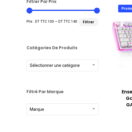
Filtrer Par Prix
Promo
Prix
Prix
Prix :
DT TTC 100
—
DT TTC 140
Filtrer
min
max
Catégories De Produits
Sélectionner une catégorie
Ense
Filtré Par Marque
Ga
GA
Marque