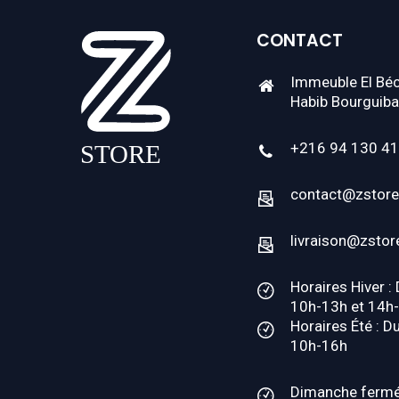
CONTACT
Immeuble El Béc
Habib Bourguiba
+216 94 130 4
contact@zstore
livraison@zstor
Horaires Hiver :
10h-13h et 14h
Horaires Été : D
10h-16h
Dimanche ferm