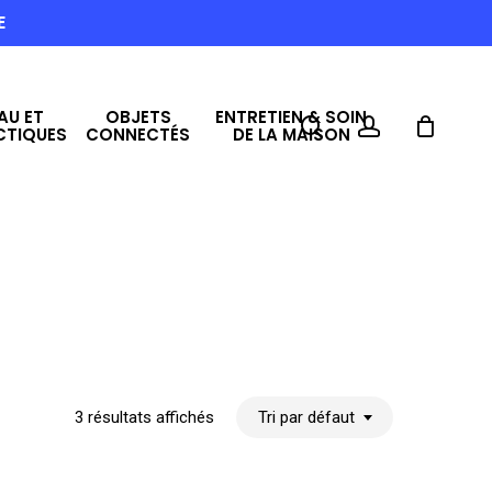
E
AU ET
OBJETS
ENTRETIEN & SOIN
search
account
CTIQUES
CONNECTÉS
DE LA MAISON
3 résultats affichés
Tri par défaut