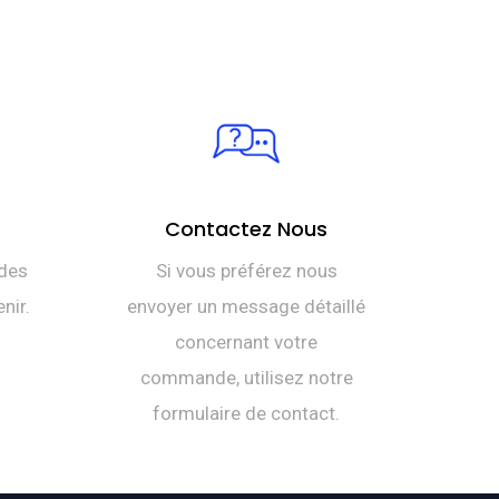
Contactez Nous
des
Si vous préférez nous
nir.
envoyer un message détaillé
concernant votre
commande, utilisez notre
formulaire de contact.