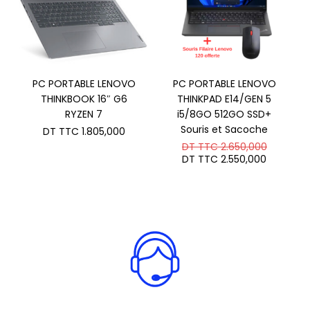
PC PORTABLE LENOVO
PC PORTABLE LENOVO
THINKBOOK 16″ G6
THINKPAD E14/GEN 5
RYZEN 7
i5/8GO 512GO SSD+
Souris et Sacoche
DT TTC
1.805,000
Le
DT TTC
2.650,000
prix
Le
DT TTC
2.550,000
initial
prix
était :
actuel
DT
est :
TTC 2.6
DT
TTC 2.5