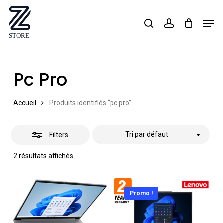
Skip
Men
search
account
Close
to
Close
Filters
main
Menu
content
Pc Pro
Accueil
Produits identifiés “pc pro”
Tri par défaut
Filters
2 résultats affichés
Promo !