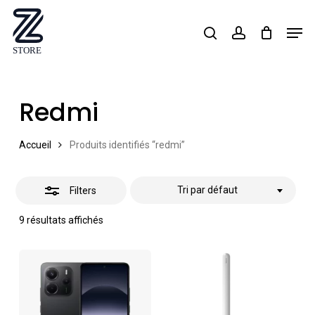
Skip
Men
search
account
Close
to
Close
Filters
main
Menu
content
Redmi
Accueil
Produits identifiés “redmi”
Tri par défaut
Filters
9 résultats affichés