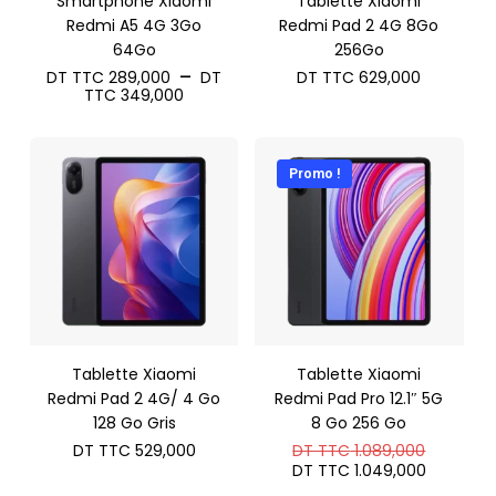
Smartphone Xiaomi
Tablette Xiaomi
Redmi A5 4G 3Go
Redmi Pad 2 4G 8Go
64Go
256Go
–
DT TTC
289,000
DT
DT TTC
629,000
Plage
TTC
349,000
de
prix :
DT
TTC 289,000
Promo !
à
DT
TTC 349,000
Tablette Xiaomi
Tablette Xiaomi
Redmi Pad 2 4G/ 4 Go
Redmi Pad Pro 12.1″ 5G
128 Go Gris
8 Go 256 Go
Le
DT TTC
529,000
DT TTC
1.089,000
prix
Le
DT TTC
1.049,000
initial
prix