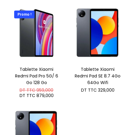
était :
actuel
DT
est :
TTC 1.0
DT
Promo !
TTC 1.0
Tablette Xiaomi
Tablette Xiaomi
Redmi Pad Pro 5G/ 6
Redmi Pad SE 8.7 4Go
Go 128 Go
64Go Wifi
Le
DT TTC
959,000
DT TTC
329,000
prix
Le
DT TTC
879,000
initial
prix
était :
actuel
DT
est :
TTC 959,000.
DT
TTC 879,000.