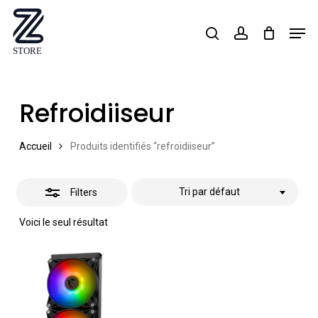
Skip
Men
search
account
Close
to
Close
Filters
main
Menu
content
Refroidiiseur
Accueil
Produits identifiés “refroidiiseur”
Tri par défaut
Filters
Voici le seul résultat