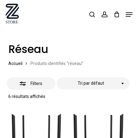
Skip
Men
search
account
Close
to
Close
Filters
main
Menu
content
Réseau
Accueil
Produits identifiés “réseau”
Tri par défaut
Filters
6 résultats affichés