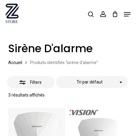
Skip
Men
search
account
Close
to
Close
Filters
main
Menu
content
Sirène D'alarme
Accueil
Produits identifiés “sirène d'alarme”
Tri par défaut
Filters
3 résultats affichés