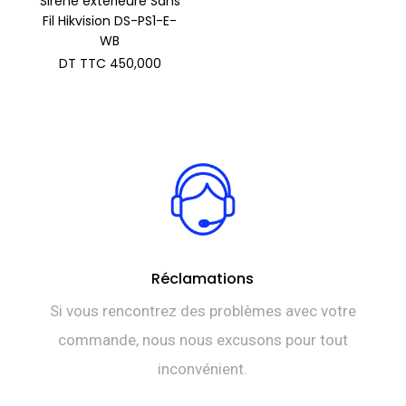
Sirène extérieure Sans
Fil Hikvision DS-PS1-E-
WB
DT TTC
450,000
Réclamations
Si vous rencontrez des problèmes avec votre
commande, nous nous excusons pour tout
inconvénient.