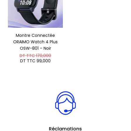
Montre Connectée
ORAIMO Watch 4 Plus
OSW-801 – Noir
Le
DT TTC
170,000
prix
Le
DT TTC
99,000
initial
prix
était :
actuel
DT
est :
TTC 170,000.
DT
TTC 99,000.
Réclamations