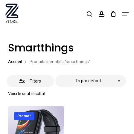
Skip
Men
search
account
Close
to
Close
Filters
main
Menu
content
Smartthings
Accueil
Produits identifiés “smartthings”
Tri par défaut
Filters
Voici le seul résultat
Promo !