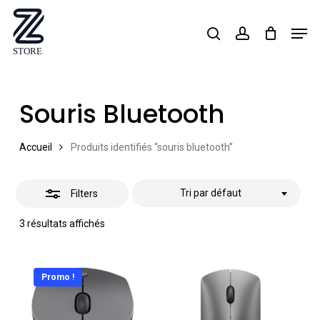
Skip
Men
search
account
Close
to
Close
Filters
main
Menu
content
Souris Bluetooth
Accueil
Produits identifiés “souris bluetooth”
Tri par défaut
Filters
3 résultats affichés
Promo !