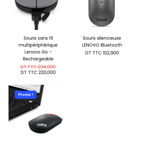
Souris sans fil
Souris silencieuse
multipériphérique
LENOVO Bluetooth
Lenovo Go –
DT TTC
102,900
Rechargeable
Le
DT TTC
234,000
prix
Le
DT TTC
220,000
initial
prix
était :
actuel
DT
est :
TTC 234,000.
DT
Promo !
TTC 220,000.