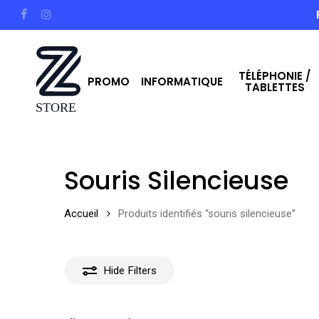
Skip
facebook
instagram
to
main
TÉLÉPHONIE /
content
PROMO
INFORMATIQUE
TABLETTES
Hit enter to search or ESC to close
Souris Silencieuse
Accueil
Produits identifiés “souris silencieuse”
Hide
Filters