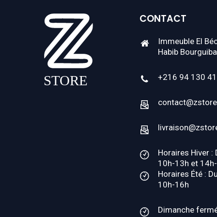
CONTACT
Immeuble El Béc
Habib Bourguiba
+216 94 130 4
contact@zstore
livraison@zstor
Horaires Hiver :
10h-13h et 14h
Horaires Été : D
10h-16h
Dimanche ferm