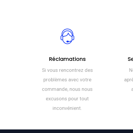
Réclamations
S
Si vous rencontrez des
N
problèmes avec votre
aprè
commande, nous nous
excusons pour tout
inconvénient.