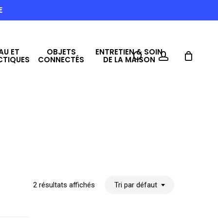
E
AU ET
OBJETS
ENTRETIEN & SOIN
search
account
CTIQUES
CONNECTÉS
DE LA MAISON
2 résultats affichés
Tri par défaut