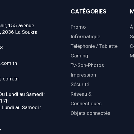
CATÉGORIES
M
hir, 155 avenue
Promo
À
, 2036 La Soukra
Informatique
S
Téléphonie / Tablette
C
18
Gaming
M
.com.tn
Tv-Son-Photos
Impression
e.com.tn
Sécurité
Réseau &
 Du Lundi au Samedi :
-17h
Connectiques
u Lundi au Samedi :
Objets connectés
é