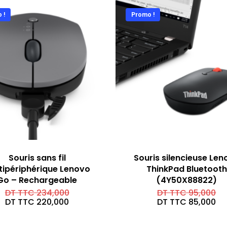
 !
Promo !
Souris sans fil
Souris silencieuse Len
tipériphérique Lenovo
ThinkPad Bluetooth
Go – Rechargeable
(4Y50X88822)
Le
Le
DT TTC
234,000
DT TTC
95,000
prix
pri
Le
Le
DT TTC
220,000
DT TTC
85,000
initial
ini
prix
pri
était :
éta
actuel
ac
DT
DT
est :
est