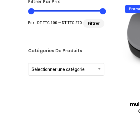
Filtrer Par Prix
Promo
Prix
Prix
Prix :
DT TTC 100
—
DT TTC 270
Filtrer
min
max
Catégories De Produits
Sélectionner une catégorie
mul