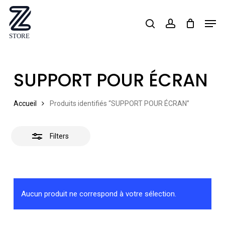
Skip
Men
search
account
Close
to
Close
Filters
main
Menu
content
SUPPORT POUR ÉCRAN
Accueil
Produits identifiés “SUPPORT POUR ÉCRAN”
Filters
Aucun produit ne correspond à votre sélection.