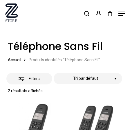
Skip
Men
search
account
Close
to
Close
Filters
main
Menu
content
Téléphone Sans Fil
Accueil
Produits identifiés “Téléphone Sans Fil”
Tri par défaut
Filters
2 résultats affichés