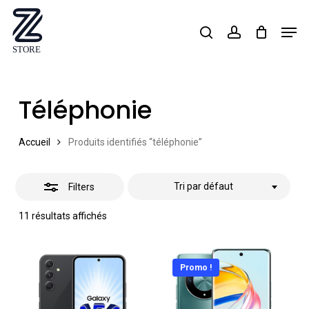
Skip
Men
search
account
Close
to
Close
Filters
main
Menu
content
Téléphonie
Accueil
Produits identifiés “téléphonie”
Tri par défaut
Filters
11 résultats affichés
Promo !