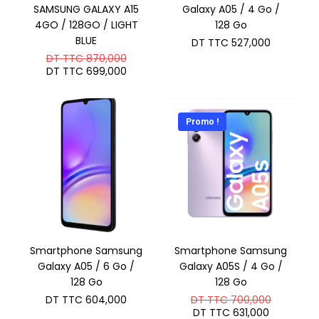
SAMSUNG GALAXY A15
Galaxy A05 / 4 Go /
4GO / 128GO / LIGHT
128 Go
BLUE
DT TTC
527,000
Le
DT TTC
870,000
prix
Le
DT TTC
699,000
initial
prix
était :
actuel
DT
est :
TTC 870,000.
DT
Promo !
TTC 699,000.
Smartphone Samsung
Smartphone Samsung
Galaxy A05 / 6 Go /
Galaxy A05S / 4 Go /
128 Go
128 Go
Le
DT TTC
604,000
DT TTC
700,000
prix
Le
DT TTC
631,000