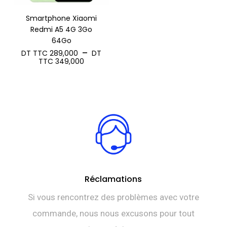
Smartphone Xiaomi
Redmi A5 4G 3Go
64Go
–
DT TTC
289,000
DT
Plage
TTC
349,000
de
prix :
DT
TTC 289,000
à
DT
TTC 349,000
Réclamations
Si vous rencontrez des problèmes avec votre
commande, nous nous excusons pour tout