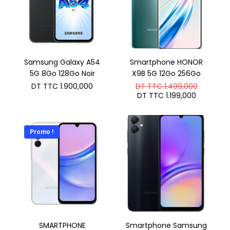
Samsung Galaxy A54
Smartphone HONOR
5G 8Go 128Go Noir
X9B 5G 12Go 256Go
Le
DT TTC
1.900,000
DT TTC
1.499,000
prix
Le
DT TTC
1.199,000
initial
prix
était :
actuel
DT
est :
TTC 1.4
DT
Promo !
TTC 1.19
SMARTPHONE
Smartphone Samsung