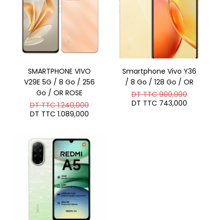
SMARTPHONE VIVO
Smartphone Vivo Y36
V29E 5G / 8 Go / 256
/ 8 Go / 128 Go / OR
Go / OR ROSE
Le
DT TTC
900,000
prix
Le
DT TTC
743,000
Le
DT TTC
1.240,000
initial
prix
prix
Le
DT TTC
1.089,000
était :
actuel
initial
prix
DT
est :
était :
actuel
TTC 900
DT
DT
est :
TTC 743
TTC 1.240,000.
DT
TTC 1.089,000.