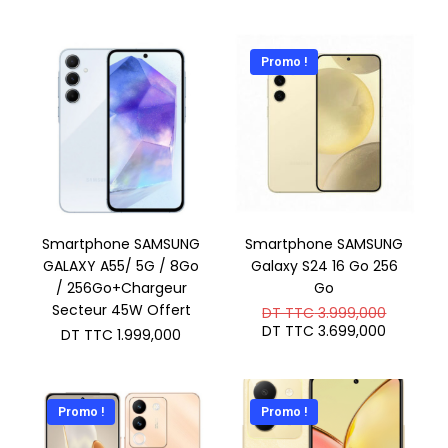
initial
prix
était :
actuel
DT
est :
TTC 700
DT
Promo !
TTC 631,
Smartphone SAMSUNG
Smartphone SAMSUNG
GALAXY A55/ 5G / 8Go
Galaxy S24 16 Go 256
/ 256Go+Chargeur
Go
Secteur 45W Offert
Le
DT TTC
3.999,000
prix
Le
DT TTC
3.699,000
DT TTC
1.999,000
initial
prix
était :
actuel
DT
est :
TTC 3.9
DT
TTC 3.6
Promo !
Promo !