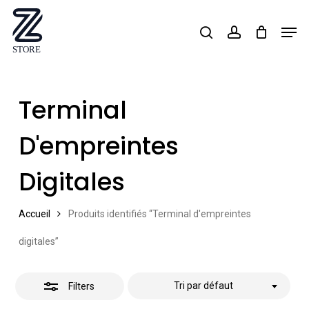
Skip
Men
search
account
Close
to
Close
Filters
main
Menu
content
Terminal
D'empreintes
Digitales
Accueil
Produits identifiés “Terminal d'empreintes
digitales”
Tri par défaut
Filters