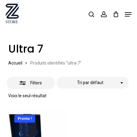
Skip
Men
search
account
Close
to
Close
Filters
main
Menu
content
Ultra 7
Accueil
Produits identifiés “ultra 7”
Tri par défaut
Filters
Voici le seul résultat
Promo !