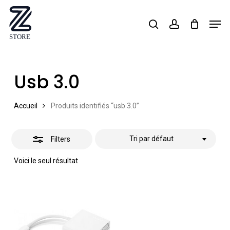
Skip
Men
search
account
Close
to
Close
Filters
main
Menu
content
Usb 3.0
Accueil
Produits identifiés “usb 3.0”
Tri par défaut
Filters
Voici le seul résultat