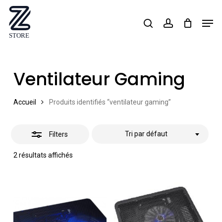
Skip
Men
search
account
Close
to
Close
Filters
main
Menu
content
Ventilateur Gaming
Accueil
Produits identifiés “ventilateur gaming”
Tri par défaut
Filters
2 résultats affichés