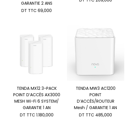
initial
GARANTIE 2 ANS
prix
était :
actuel
DT TTC
69,000
DT
est :
TTC 299
DT
TTC 269
TENDA MX12 3-PACK
TENDA MW3 AC1200
POINT D’ACCÈS AX3000
POINT
MESH Wi-Fi 6 SYSTEM/
D’ACCÈS/ROUTEUR
GARANTIE 1 AN
Mesh / GARANTIE 1 AN
DT TTC
1.180,000
DT TTC
485,000