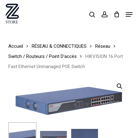
Skip
Men
search
account
to
Close
main
Menu
content
Accueil
RÉSEAU & CONNECTIQUES
Réseau
Switch / Routeurs / Point D'accès
HIKVISION 16 Port
Fast Ethernet Unmanaged POE Switch