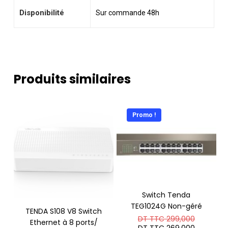
Disponibilité
Sur commande 48h
Produits similaires
Promo !
Switch Tenda
TEG1024G Non-géré
TENDA S108 V8 Switch
Le
DT TTC
299,000
Ethernet à 8 ports/
prix
Le
DT TTC
269,000