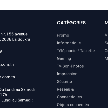
CATÉGORIES
M
hir, 155 avenue
Promo
À
, 2036 La Soukra
Informatique
S
Téléphonie / Tablette
C
18
Gaming
M
.com.tn
Tv-Son-Photos
Impression
e.com.tn
Sécurité
Réseau &
 Du Lundi au Samedi :
-17h
Connectiques
u Lundi au Samedi :
Objets connectés