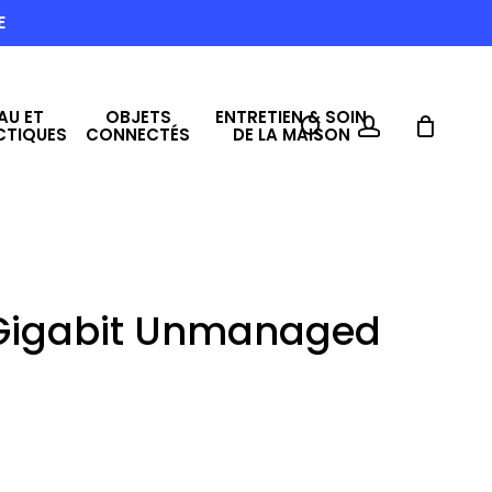
E
AU ET
OBJETS
ENTRETIEN & SOIN
search
account
CTIQUES
CONNECTÉS
DE LA MAISON
 Gigabit Unmanaged