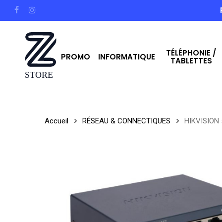
Skip
facebook
instagram
to
main
TÉLÉPHONIE /
content
PROMO
INFORMATIQUE
TABLETTES
Hit enter to search or ESC to close
Accueil
RÉSEAU & CONNECTIQUES
HIKVISION 