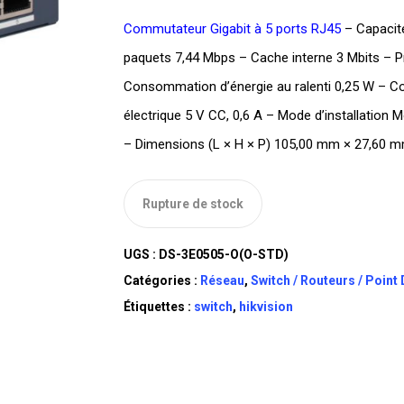
Commutateur Gigabit à 5 ports RJ45
– Capacité
paquets 7,44 Mbps – Cache interne 3 Mbits – P
Consommation d’énergie au ralenti 0,25 W – C
électrique 5 V CC, 0,6 A – Mode d’installation
– Dimensions (L × H × P) 105,00 mm × 27,60 
Rupture de stock
UGS :
DS-3E0505-O(O-STD)
Catégories :
Réseau
,
Switch / Routeurs / Point
Étiquettes :
switch
,
hikvision