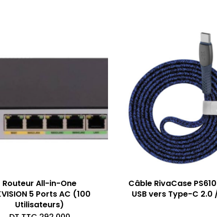
Routeur All-in-One
Câble RivaCase PS610
KVISION 5 Ports AC (100
USB vers Type-C 2.0 /
Utilisateurs)
DT TTC
292,000