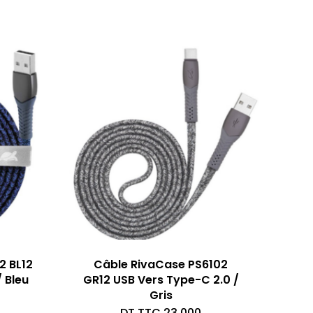
2 BL12
Câble RivaCase PS6102
 Bleu
GR12 USB Vers Type-C 2.0 /
Gris
DT TTC
23,000