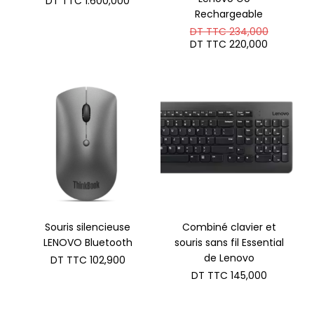
DT TTC
1.600,000
Rechargeable
Le
DT TTC
234,000
prix
Le
DT TTC
220,000
initial
prix
était :
actuel
DT
est :
TTC 234
DT
TTC 220
Souris silencieuse
Combiné clavier et
LENOVO Bluetooth
souris sans fil Essential
de Lenovo
DT TTC
102,900
DT TTC
145,000