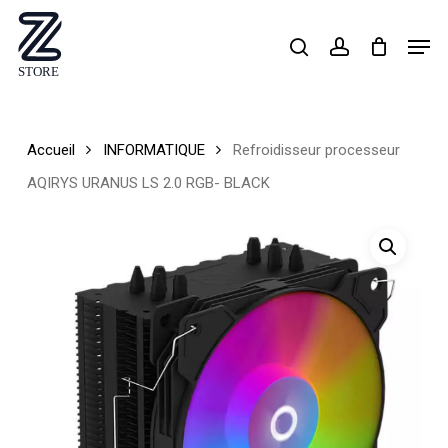
Skip
Men
search
account
to
Close
main
Menu
content
Accueil
INFORMATIQUE
Refroidisseur processeur
AQIRYS URANUS LS 2.0 RGB- BLACK