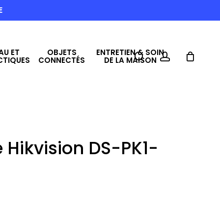
E
AU ET
OBJETS
ENTRETIEN & SOIN
search
account
CTIQUES
CONNECTÉS
DE LA MAISON
e Hikvision DS-PK1-