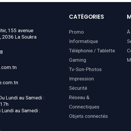
CATÉGORIES
M
hir, 155 avenue
Promo
À
, 2036 La Soukra
Informatique
S
Téléphonie / Tablette
C
18
Gaming
M
.com.tn
Tv-Son-Photos
Impression
e.com.tn
Sécurité
Réseau &
 Du Lundi au Samedi :
-17h
Connectiques
u Lundi au Samedi :
Objets connectés